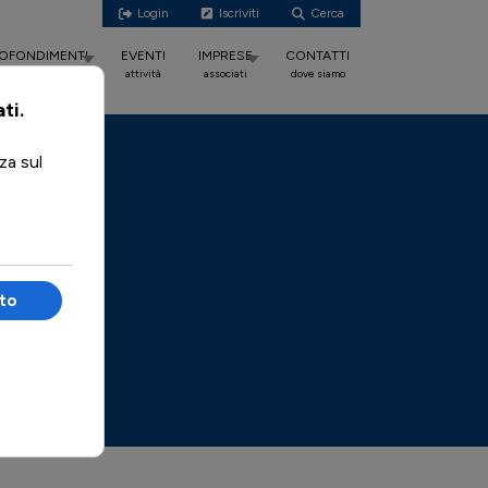
Login
Iscriviti
Cerca
OFONDIMENTI
EVENTI
IMPRESE
CONTATTI
dossier
attività
associati
dove siamo
 condomini.