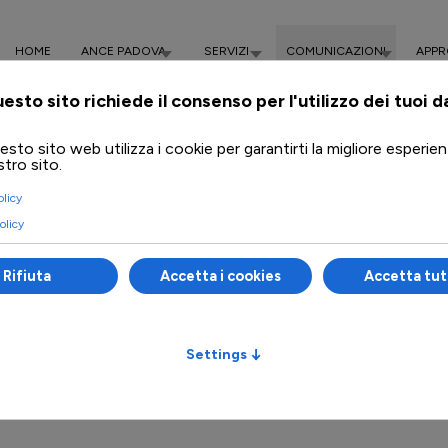
HOME
ANCE PADOVA
SERVIZI
COMUNICAZIONI
APPR
chi siamo
cosa offriamo
circolari
L Bilancio 2018. Novità sul cumulo “Sismabonus” ed “Ecobonus” per i